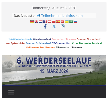
Skip
Donnerstag, August 6, 2026
to
Trauerland beim Werderseelauf
Das Neueste:
content
2025: Unterstützung für trauernde
Kinder und Jugendliche
Teilnehmendeninfos zum
Werderseelauf 2025
Vermessen nach internationalen
hkk-Winterlaufserie
Werderseelauf
Frauenlauf Bremen
Bremer Firmenlauf
Regeln! #IAAFapproved
zur Spätschicht
Bremer Brückenlauf
OT-Bremen Run
Crow Mountain Survival
Werderseelauf 2025 – Ein Rennen
Halloween Run Bremen
Silvesterlauf Bremen
für die Geschichtsbücher!
Werderseelauf 2025 – Ärger
vermeiden, Startnummer heute
abholen!