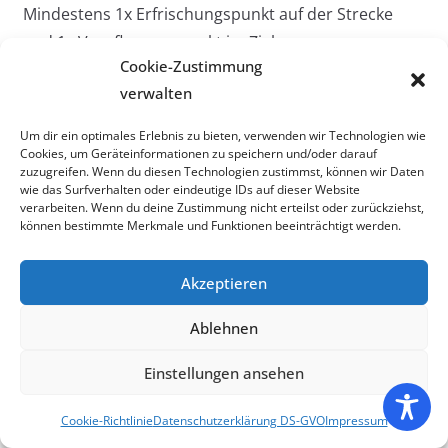
Mindestens 1x Erfrischungspunkt auf der Strecke
und 1x Verpflegungspunkt im Ziel
Cookie-Zustimmung
Getränke
verwalten
Wasser, Schorle & Cola, im Ziel alkoholfreies Bier
Um dir ein optimales Erlebnis zu bieten, verwenden wir Technologien wie
Cookies, um Geräteinformationen zu speichern und/oder darauf
Verpflegung
zuzugreifen. Wenn du diesen Technologien zustimmst, können wir Daten
wie das Surfverhalten oder eindeutige IDs auf dieser Website
verarbeiten. Wenn du deine Zustimmung nicht erteilst oder zurückziehst,
Obst, Weingummi, salziges Gebäck (z.B. TUK,
können bestimmte Merkmale und Funktionen beeinträchtigt werden.
Salzstangen), Salz pur, Gurke
Akzeptieren
Eigenverpflegung
Ablehnen
Ihr habt die Möglichkeit, am Verpflegungspunkt im
Start- / Zielbereich – den Ihr nach jeder Runde einmal
Einstellungen ansehen
durchlauft – eigene Verpflegung auf separaten
Cookie-Richtlinie
Datenschutzerklärung DS-GVO
Impressum
Tischen zu deponieren. Bitte sorgt dafür, dass Eure