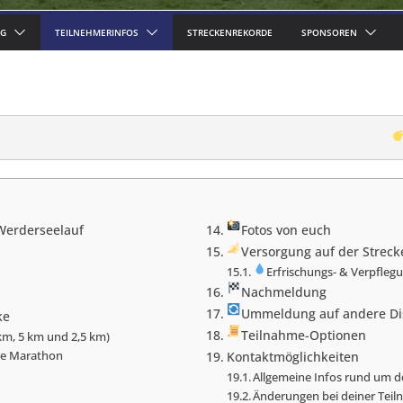
G
TEILNEHMERINFOS
STRECKENREKORDE
SPONSOREN
Werderseelauf
Fotos von euch
Versorgung auf der Streck
Erfrischungs- & Verpfle
Nachmeldung
Ummeldung auf andere Di
ke
Teilnahme-Optionen
km, 5 km und 2,5 km)
de Marathon
Kontaktmöglichkeiten
Allgemeine Infos rund um d
Änderungen bei deiner Tei