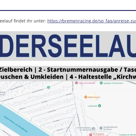
elauf findet ihr unter:
https://bremenracing.de/sp_faq/anreise-