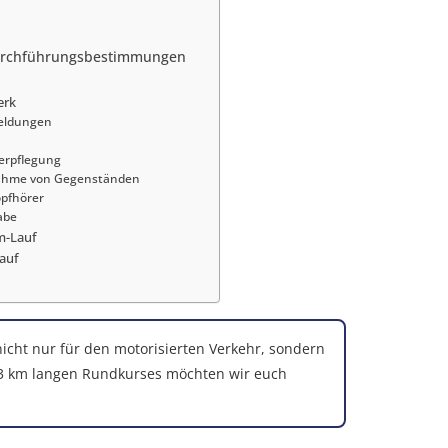
urchführungsbestimmungen
erk
eldungen
erpflegung
nahme von Gegenständen
opfhörer
abe
m-Lauf
Lauf
 nicht nur für den motorisierten Verkehr, sondern
33 km langen Rundkurses möchten wir euch