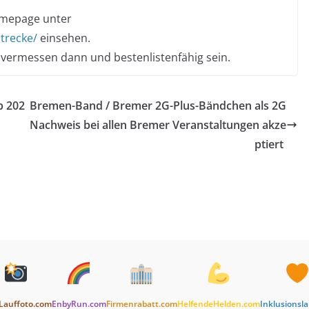
omepage unter
trecke/
einsehen.
 vermessen dann und bestenlistenfähig sein.
p 202
Bremen-Band / Bremer 2G-Plus-Bändchen als 2G
Nachweis bei allen Bremer Veranstaltungen akze
ptiert
Lauffoto.com
EnbyRun.com
Firmenrabatt.com
HelfendeHelden.com
Inklusionsl