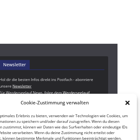
Newsletter
Hol dir die besten Infos direkt ins Postfach - abonniere
unsere
Newsletter
Für Werderseelauf News, folge dem
Werderseelauif
WhatsApp Kanal
| Mehr Events? Check den
bremenRAcing
Cookie-Zustimmung verwalten
WhatsApp Kanal
!
optimales Erlebnis zu bieten, verwenden wir Technologien wie Cookies, um
Rechtliches
mationen zu speichern und/oder darauf zuzugreifen. Wenn du diesen
n zustimmst, können wir Daten wie das Surfverhalten oder eindeutige IDs
Impressum
|
Datenschutzerklärung
Website verarbeiten. Wenn du deine Zustimmung nicht erteilst oder
t, können bestimmte Merkmale und Funktionen beeinträchtigt werden.