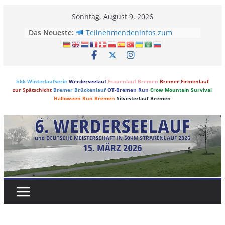
Skip
Sonntag, August 9, 2026
to
Das Neueste:
Teilnehmendeninfos zum
content
Werderseelauf 2025
Vermessen nach internationalen
Regeln! #IAAFapproved
Werderseelauf 2025 – Ein Rennen
für die Geschichtsbücher!
hkk-Winterlaufserie
Werderseelauf
Frauenlauf Bremen
Bremer Firmenlauf
zur Spätschicht
Bremer Brückenlauf
OT-Bremen Run
Crow Mountain Survival
Werderseelauf 2025 – Ärger
Halloween Run Bremen
Silvesterlauf Bremen
vermeiden, Startnummer heute
abholen!
Trauerland beim Werderseelauf
2025: Unterstützung für trauernde
Kinder und Jugendliche